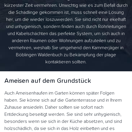
kürzester Zeit vermehren. Unwichtig wie es zum Befall durch
die Schädlinge gekommen ist, muss schnell eine Lösung
her, um die wieder loszuwerden. Sie sind nicht nur ekelhaft
und unhygienisch, sondern finden auch durch Rohrleitungen
und Kabelschächten das perfekte System, um sich auch in
anderen Räumen oder Wohnungen aufzuteilen und zu
vermehren, weshalb Sie umgehend den Kammerjäger in
Böblingen Waldenbuch zu Bekämpfung der plage
kontaktieren sollten.
Ameisen auf dem Grundstück
Auch Ameisenhaufen im Garten können später Folgen
haben. Sie könne sich auf die Gartenterrasse und in Ihrem
Zuhause ansiedeln. Daher sollten sie sofort nach
Entdeckung beseitigt werden. Sie sind sehr unhygienisch,
besonders wenn sie sich in der Küche absetzen, und sind
holzschädlich, da sie sich in das Holz einbetten und es