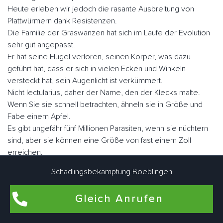
Heute erleben wir jedoch die rasante Ausbreitung von
Plattwürmern dank Resistenzen.
Die Familie der Graswanzen hat sich im Laufe der Evolution
sehr gut angepasst.
Er hat seine Flügel verloren, seinen Körper, was dazu
geführt hat, dass er sich in vielen Ecken und Winkeln
versteckt hat, sein Augenlicht ist verkümmert.
Nicht lectularius, daher der Name, den der Klecks malte.
Wenn Sie sie schnell betrachten, ähneln sie in Größe und
Fabe einem Apfel.
Es gibt ungefähr fünf Millionen Parasiten, wenn sie nüchtern
sind, aber sie können eine Größe von fast einem Zoll
erreichen.
Schädlingsbekämpfung Boeblingen
Der Mensch ist der Hauptwirt blutsaugender Ektoparasiten.
Sie können aber auch als Zweitwirte für Nagetiere, Geflügel
Gleich Anrufen
oder zu Konservierungszwecken genutzt werden.
Im Gegensatz zu vielen anderen Schädlingen können sie