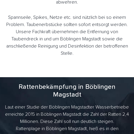
abwehren.
Spannseile, Spikes, Netze etc. sind nützlich bei so einem
Problem. Taubenerbstücke sollten sofort entsorgt werden.
Unsere Fachkraft übernehmen die Entfernung von
Taubendreck in und um Böblingen Magstadt sowie die
anschließende Reinigung und Desinfektion der betroffenen
Stelle.
Rattenbekämpfung in Böblingen
Magstadt
Laut einer Studie der Böblingen Magstadter Wasserbetriebe
erreichte 2015 in Böblingen Magstadt die Zahl der Ratten 2,4
Millionen. Diese Zahl soll nun deutlich steigen.
Rattenplage in Böblingen Magstadt, hieß es in den