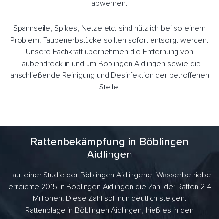
abwehren.
Spannseile, Spikes, Netze etc. sind nützlich bei so einem
Problem. Taubenerbstücke sollten sofort entsorgt werden.
Unsere Fachkraft übernehmen die Entfernung von
Taubendreck in und um Böblingen Aidlingen sowie die
anschließende Reinigung und Desinfektion der betroffenen
Stelle.
Rattenbekämpfung in Böblingen
Aidlingen
Laut einer Studie der Böblingen Aidlingener Wasserbetriebe
erreichte 2015 in Böblingen Aidlingen die Zahl der Ratten 2,4
Millionen. Diese Zahl soll nun deutlich steigen.
Rattenplage in Böblingen Aidlingen, hieß es in den